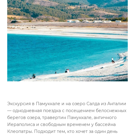
Экскурсия в Памуккале и на озеро Салда из Анталии
— однодневная поездка с посещением белоснежных
берегов озера, травертин Памуккале, античного
Иераполиса и свободным временем у бассейна
Клеопатры. Подходит тем, кто хочет за один день