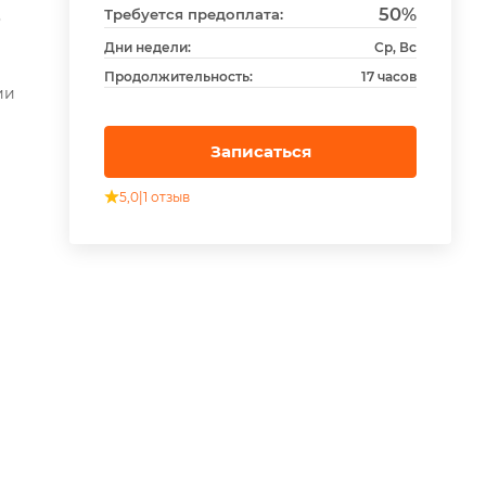
50%
Требуется предоплата:
о
Дни недели:
Ср, Вс
Продолжительность:
17 часов
ии
Записаться
5,0
|
1 отзыв