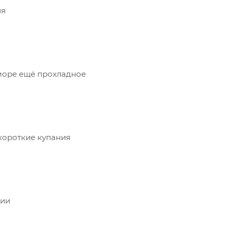
ия
море ещё прохладное
короткие купания
сии