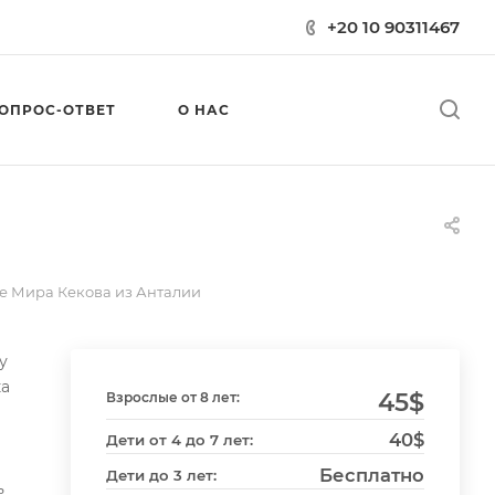
+20 10 90311467
ОПРОС-ОТВЕТ
О НАС
е Мира Кекова из Анталии
у
ка
45
$
Взрослые от 8 лет:
40$
Дети от 4 до 7 лет:
Бесплатно
Дети до 3 лет:
ь