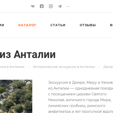
...
ИИ
КАТАЛОГ
СТАТЬИ
ОТЗЫВЫ
В
из Анталии
—
—
сии в Анталии
Исторические экскурсии в Анталии
Демр
Экскурсия в Демре, Миру и Кеков
из Анталии — однодневная поезд
с посещением церкви Святого
Николая, античного города Мира,
ликийских гробниц, римского
амфитеатра и яхт-прогулкой вдол