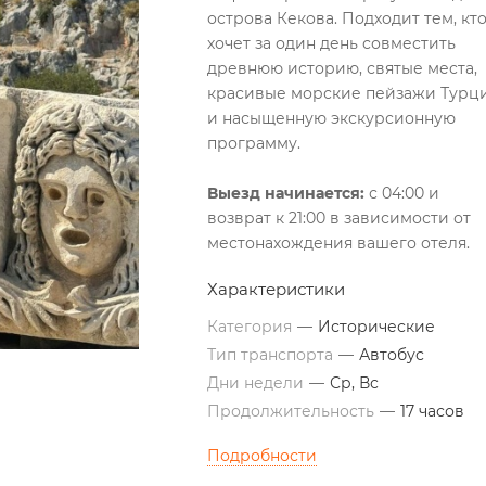
острова Кекова. Подходит тем, кт
хочет за один день совместить
древнюю историю, святые места,
красивые морские пейзажи Турц
и насыщенную экскурсионную
программу.
Выезд начинается:
с 04:00 и
возврат к 21:00 в зависимости от
местонахождения вашего отеля.
Характеристики
Категория
—
Исторические
Тип транспорта
—
Автобус
Дни недели
—
Ср, Вс
Продолжительность
—
17 часов
Подробности