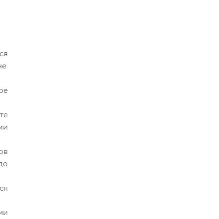
ся
не
ое
те
ми
ов
до
ся
ии