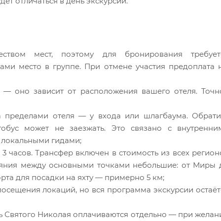
т отличаться в день экскурсии.
еством мест, поэтому для бронирования требует
вами место в группе. При отмене участия предоплата 
— оно зависит от расположения вашего отеля. Точн
 пределами отеля — у входа или шлагбаума. Обрати
тобус может не заезжать. Это связано с внутренни
 локальными гидами;
 3 часов. Трансфер включен в стоимость из всех регион
тояния между основными точками небольшие: от Миры 
орта для посадки на яхту — примерно 5 км;
посещения локаций, но вся программа экскурсии остаёт
ь Святого Николая оплачиваются отдельно — при желан