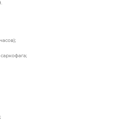
.
часов);
 саркофага;
;