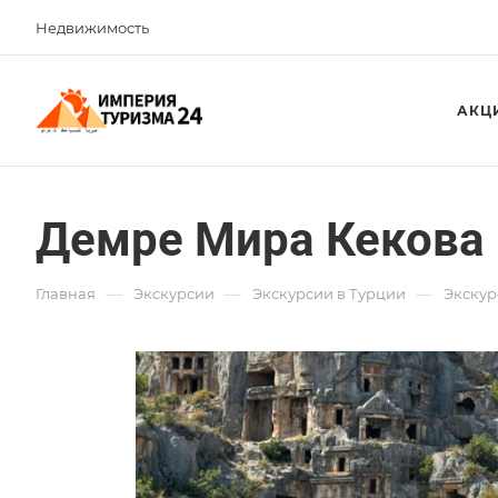
Недвижимость
АКЦ
Демре Мира Кекова 
—
—
—
Главная
Экскурсии
Экскурсии в Турции
Экскур