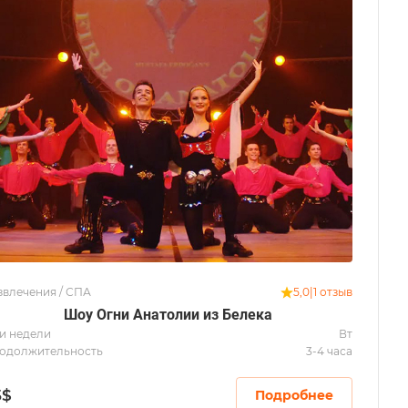
звлечения / СПА
5,0
|
1 отзыв
Шоу Огни Анатолии из Белека
и недели
Вт
одолжительность
3-4 часа
5
$
Подробнее