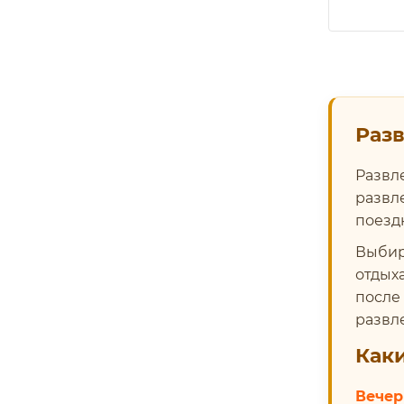
Разв
Развл
развл
поездк
Выбир
отдых
после 
развл
Каки
Вечер