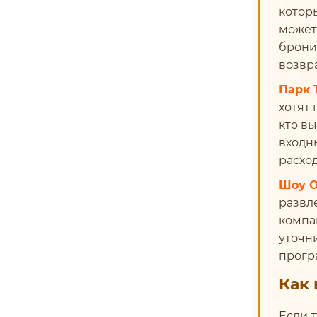
котор
может
брони
возвр
Парк 
хотят 
кто в
входн
расхо
Шоу О
развл
компа
уточни
прогр
Как 
Если 