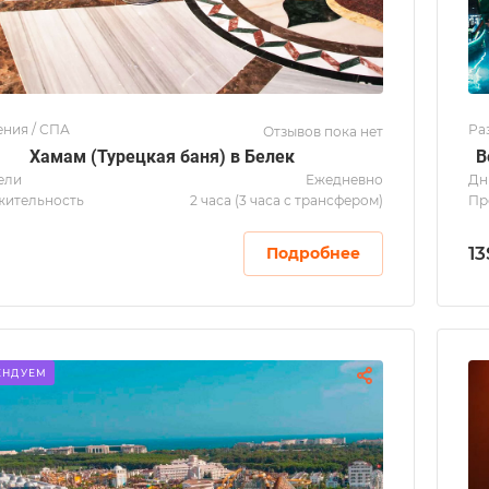
ения / СПА
Ра
Отзывов пока нет
Хамам (Турецкая баня) в Белек
В
ели
Ежедневно
Дн
ительность
2 часа (3 часа с трансфером)
Пр
13
Подробнее
ЕНДУЕМ