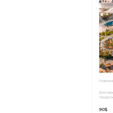
Развлеч
Дни нед
Продолж
90
$