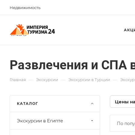
Недвижимость
АКЦ
Развлечения и СПА 
—
—
—
Главная
Экскурсии
Экскурсии в Турции
Экскур
Цены на
КАТАЛОГ
Экскурсии в Египте
По попу