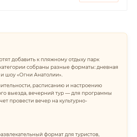
отят добавить к пляжному отдыху парк
 категории собраны разные форматы: дневная
к и шоу «Огни Анатолии».
лительности, расписанию и настроению
ного выезда, вечерний тур — для программы
очет провести вечер на культурно-
азвлекательный формат для туристов,