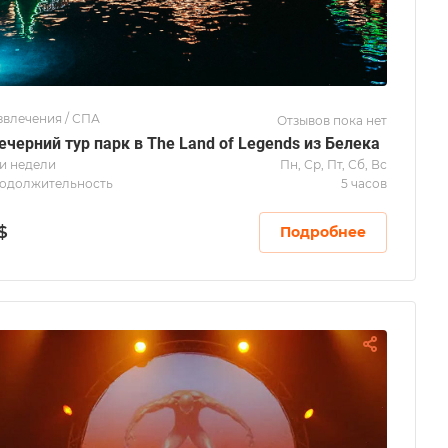
звлечения / СПА
Отзывов пока нет
ечерний тур парк в The Land of Legends из Белека
и недели
Пн, Ср, Пт, Сб, Вс
одолжительность
5 часов
$
Подробнее