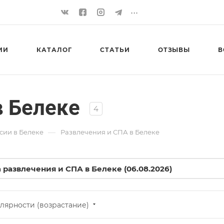
...
ИИ
КАТАЛОГ
СТАТЬИ
ОТЗЫВЫ
В
в Белеке
4
—
сии в Белеке
Развлечения и СПА в Белеке
 развлечения и СПА в Белеке (06.08.2026)
лярности (возрастание)