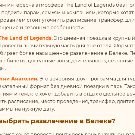
ым интересна атмосфера The Land of Legends без по
 подойти парам, семьям и компаниям, которые хотят
рованием стоит уточнить расписание, трансфер, дли
ащения и сезонные особенности.
The Land of Legends.
Это дневная поездка в крупный
провести значительную часть дня вне отеля. Формат
ыбирает более насыщенное развлечение в Белеке. Пе
ые билеты, доступные зоны, длительность, сезонны
ды.
гни Анатолии.
Это вечерняя шоу-программа для тур
екательный формат без дневной поездки в парк. Тако
ниям и тем, кто хочет добавить в отдых отдельное 
ть расписание, место проведения, трансфер, длител
аммы на нужную дату.
выбрать развлечение в Белеке?
турист хочет провести почти весь день в крупном ра