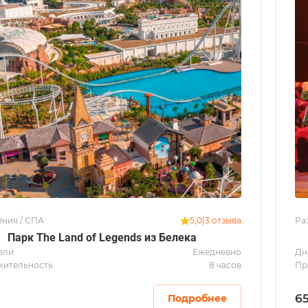
ения / СПА
Ра
5,0
|
3 отзыва
Парк The Land of Legends из Белека
ели
Ежедневно
Дн
ительность
8 часов
Пр
6
Подробнее