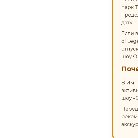
парк T
продо
дату.
Если 
of Leg
отпус
шоу О
Поч
В Имп
актив
шоу «
Перед
реком
экску