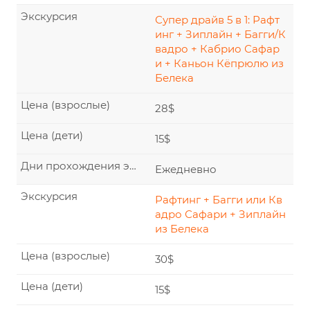
Экскурсия
Супер драйв 5 в 1: Рафт
инг + Зиплайн + Багги/К
вадро + Кабрио Сафар
и + Каньон Кёпрюлю из
Белека
Цена (взрослые)
28$
Цена (дети)
15$
Дни прохождения экскурсии
Ежедневно
Экскурсия
Рафтинг + Багги или Кв
адро Сафари + Зиплайн
из Белека
Цена (взрослые)
30$
Цена (дети)
15$