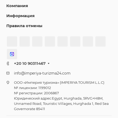
Компания
Информация
Правила отмены
+20 10 90311467
info@imperiya-turizma24.com
ООО «Империя туризма» (IMPERIYA TOURISM L.L.C)
№ лицензии: 1199012
№ регистрации: 2006867
Юридический адрес:Egypt, Hurghada, 5RVG+H8M,
Unnamed Road, Touristic Villages, Hurghada 1, Red Sea
Governorate 85411