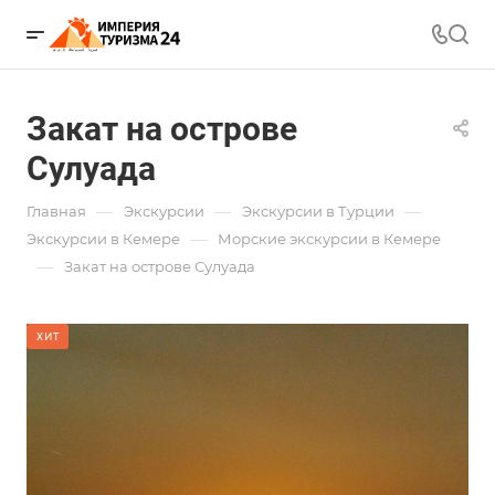
Закат на острове
Сулуада
—
—
—
Главная
Экскурсии
Экскурсии в Турции
—
Экскурсии в Кемере
Морские экскурсии в Кемере
—
Закат на острове Сулуада
ХИТ