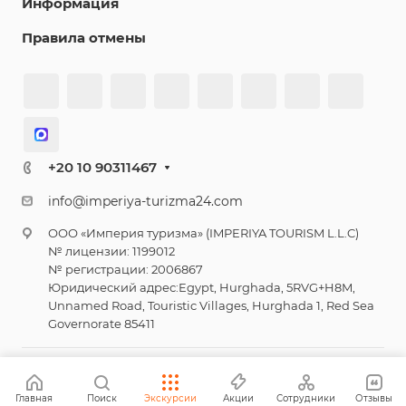
Информация
Правила отмены
+20 10 90311467
info@imperiya-turizma24.com
ООО «Империя туризма» (IMPERIYA TOURISM L.L.C)
№ лицензии: 1199012
№ регистрации: 2006867
Юридический адрес:Egypt, Hurghada, 5RVG+H8M,
Unnamed Road, Touristic Villages, Hurghada 1, Red Sea
Governorate 85411
© 2026 Империя туризма
Главная
Поиск
Экскурсии
Акции
Сотрудники
Отзывы
Политика конфиденциальности