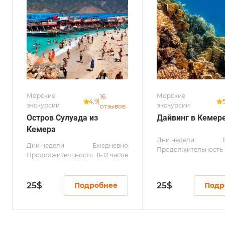
Морские
Морские
16
4,9
|
экскурсии
экскурсии
отзывов
Остров Сулуада из
Дайвинг в Кемер
Кемера
Дни недели
Дни недели
Ежедневно
Продолжительность
Продолжительность
11-12 часов
25
$
25
$
Подробнее
Подр