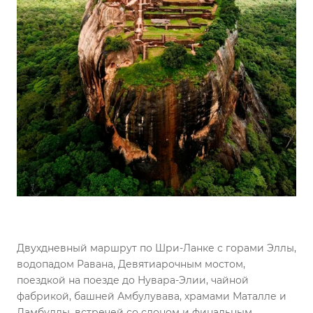
Двухдневный маршрут по Шри-Ланке с горами Эллы,
водопадом Равана, Девятиарочным мостом,
поездкой на поезде до Нувара-Элии, чайной
фабрикой, башней Амбулувава, храмами Маталле и
Дамбуллы, встречей со слоном и финальным