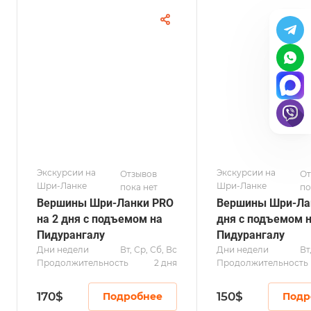
Экскурсии на
Экскурсии на
Отзывов
От
Шри-Ланке
Шри-Ланке
пока нет
по
Вершины Шри-Ланки PRO
Вершины Шри-Лан
на 2 дня с подъемом на
дня с подъемом 
Пидурангалу
Пидурангалу
Дни недели
Вт, Ср, Сб, Вс
Дни недели
Вт
Продолжительность
2 дня
Продолжительность
170
$
150
$
Подробнее
Подр