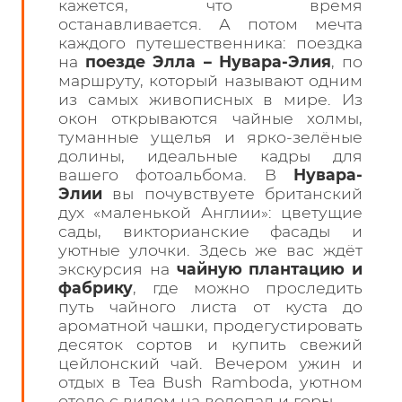
кажется, что время
останавливается. А потом мечта
каждого путешественника: поездка
на
поезде Элла – Нувара-Элия
, по
маршруту, который называют одним
из самых живописных в мире. Из
окон открываются чайные холмы,
туманные ущелья и ярко-зелёные
долины, идеальные кадры для
вашего фотоальбома. В
Нувара-
Элии
вы почувствуете британский
дух «маленькой Англии»: цветущие
сады, викторианские фасады и
уютные улочки. Здесь же вас ждёт
экскурсия на
чайную плантацию и
фабрику
, где можно проследить
путь чайного листа от куста до
ароматной чашки, продегустировать
десяток сортов и купить свежий
цейлонский чай. Вечером ужин и
отдых в Tea Bush Ramboda, уютном
отеле с видом на водопад и горы.