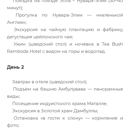
Поездка на поезде Элла – Нувара-Элия (30–40
минут);
Прогулка по Нувара-Элии — «маленькой
Англии»;
Экскурсия на чайную плантацию и фабрику,
дегустация цейлонского чая;
Ужин (шведский стол) и ночёвка в Tea Bush
Ramboda Hotel с видом на горы и водопад.
День 2
Завтрак в отеле (шведский стол);
Подъём на башню Амбулувава — панорамные
виды;
Посещение индуистского храма Маталле;
Экскурсия в Золотой храм Дамбуллы;
Остановка «в гости к слону» — кормление и
фото;