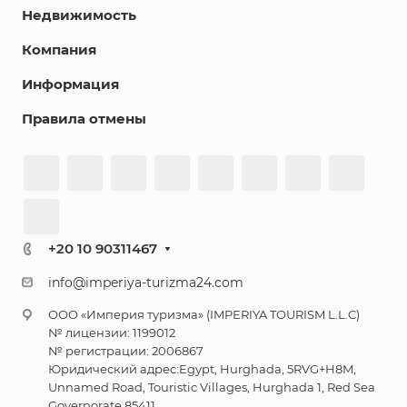
Недвижимость
Компания
Информация
Правила отмены
+20 10 90311467
info@imperiya-turizma24.com
ООО «Империя туризма» (IMPERIYA TOURISM L.L.C)
№ лицензии: 1199012
№ регистрации: 2006867
Юридический адрес:Egypt, Hurghada, 5RVG+H8M,
Unnamed Road, Touristic Villages, Hurghada 1, Red Sea
Governorate 85411