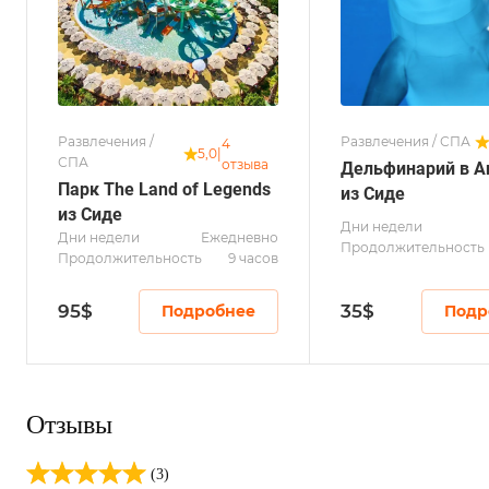
Развлечения /
Развлечения / СПА
4
5,0
|
СПА
отзыва
Дельфинарий в А
Парк The Land of Legends
из Сиде
из Сиде
Дни недели
Дни недели
Ежедневно
Продолжительность
Продолжительность
9 часов
95
$
35
$
Подробнее
Подр
Отзывы
(3)