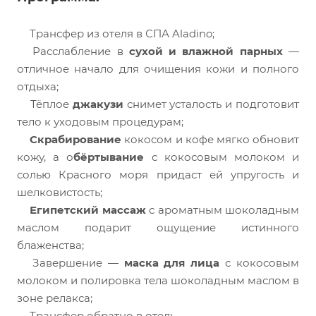
Трансфер из отеля в СПА Aladino;
Расслабление в
сухой и влажной парных
—
отличное начало для очищения кожи и полного
отдыха;
Тёплое
джакузи
снимет усталость и подготовит
тело к уходовым процедурам;
Скрабирование
кокосом и кофе мягко обновит
кожу, а о
бёртывание
с кокосовым молоком и
солью Красного моря придаст ей упругость и
шелковистость;
Египетский массаж
с ароматным шоколадным
маслом подарит ощущение истинного
блаженства;
Завершение —
маска для лица
с кокосовым
молоком и полировка тела шоколадным маслом в
зоне релакса;
Трансфер обратно в отель.