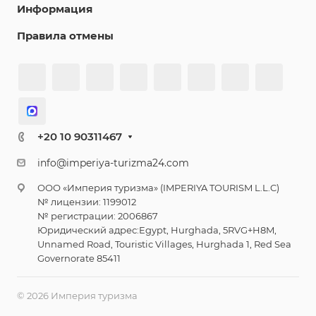
Информация
Правила отмены
+20 10 90311467
info@imperiya-turizma24.com
ООО «Империя туризма» (IMPERIYA TOURISM L.L.C)
№ лицензии: 1199012
№ регистрации: 2006867
Юридический адрес:Egypt, Hurghada, 5RVG+H8M,
Unnamed Road, Touristic Villages, Hurghada 1, Red Sea
Governorate 85411
© 2026 Империя туризма