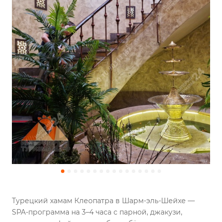
Турецкий хамам Клеопатра в Шарм-эль-Шейхе —
SPA-программа на 3–4 часа с парной, джакузи,