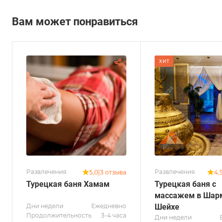
Вам может понравиться
ХИТ
Развлечения
Развлечения
5,0
|
3 отзыва
4,
Турецкая баня Хамам
Турецкая баня с
массажем в Шарм
Дни недели
Ежедневно
Шейхе
Продолжительность
3-4 часа
Дни недели