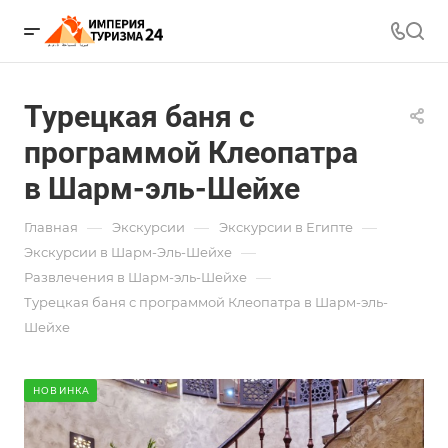
Турецкая баня с
программой Клеопатра
в Шарм-эль-Шейхе
—
—
—
Главная
Экскурсии
Экскурсии в Египте
—
Экскурсии в Шарм-Эль-Шейхе
—
Развлечения в Шарм-эль-Шейхе
Турецкая баня с программой Клеопатра в Шарм-эль-
Шейхе
НОВИНКА