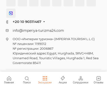
+20 10 90311467
info@imperiya-turizma24.com
ООО «Империя туризма» (IMPERIYA TOURISM L.L.C)
№ лицензии: 1199012
№ регистрации: 2006867
Юридический адрес:Egypt, Hurghada, 5RVG+H8M,
Unnamed Road, Touristic Villages, Hurghada 1, Red Sea
Governorate 85411
© 2026 Империя туризма
Главная
Поиск
Экскурсии
Акции
Сотрудники
Отзывы
Политика конфиденциальности