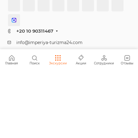
+20 10 90311467
info@imperiya-turizma24.com
ООО «Империя туризма» (IMPERIYA TOURISM L.L.C)
№ лицензии: 1199012
Главная
Поиск
Экскурсии
Акции
Сотрудники
Отзывы
№ регистрации: 2006867
Юридический адрес:Egypt, Hurghada, 5RVG+H8M,
Unnamed Road, Touristic Villages, Hurghada 1, Red Sea
Governorate 85411
© 2026 Империя туризма
Политика конфиденциальности