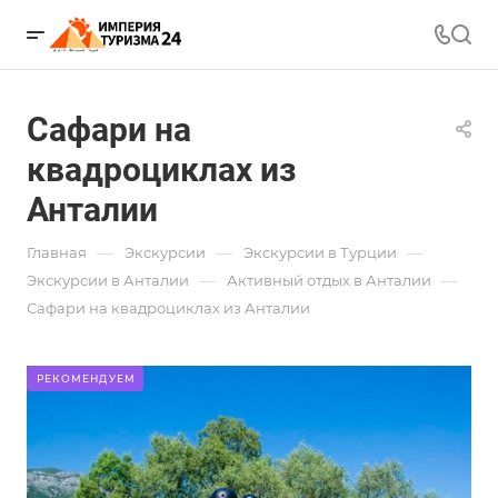
Сафари на
квадроциклах из
Анталии
—
—
—
Главная
Экскурсии
Экскурсии в Турции
—
—
Экскурсии в Анталии
Активный отдых в Анталии
Сафари на квадроциклах из Анталии
РЕКОМЕНДУЕМ