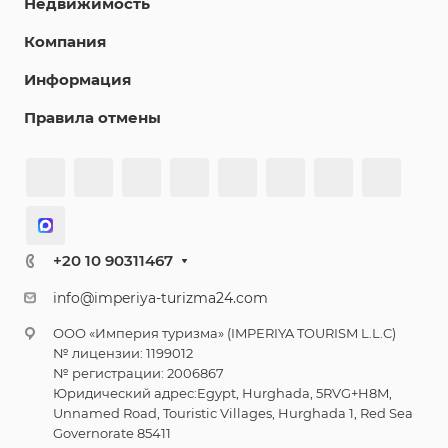
Недвижимость
Компания
Информация
Правила отмены
+20 10 90311467
info@imperiya-turizma24.com
ООО «Империя туризма» (IMPERIYA TOURISM L.L.C)
№ лицензии: 1199012
№ регистрации: 2006867
Юридический адрес:Egypt, Hurghada, 5RVG+H8M,
Unnamed Road, Touristic Villages, Hurghada 1, Red Sea
Governorate 85411