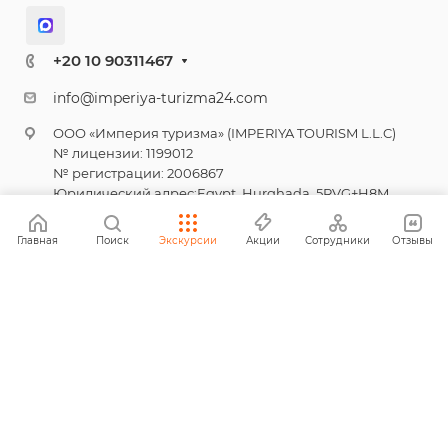
+20 10 90311467
info@imperiya-turizma24.com
ООО «Империя туризма» (IMPERIYA TOURISM L.L.C)
№ лицензии: 1199012
№ регистрации: 2006867
Юридический адрес:Egypt, Hurghada, 5RVG+H8M,
Unnamed Road, Touristic Villages, Hurghada 1, Red Sea
Governorate 85411
Главная
Поиск
Экскурсии
Акции
Сотрудники
Отзывы
© 2026 Империя туризма
Политика конфиденциальности