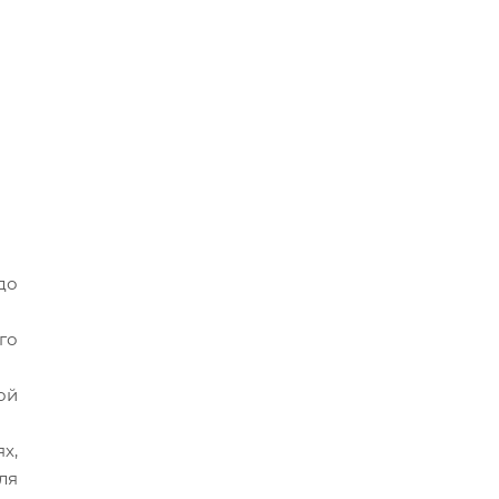
до
го
ой
х,
ля