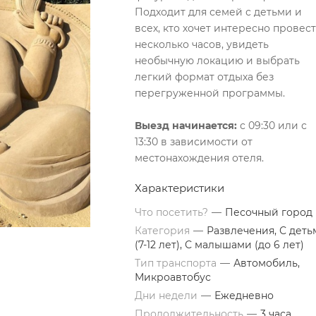
Подходит для семей с детьми и
всех, кто хочет интересно провес
несколько часов, увидеть
необычную локацию и выбрать
легкий формат отдыха без
перегруженной программы.
Выезд начинается:
с 09:30 или с
13:30 в зависимости от
местонахождения отеля.
Характеристики
Что посетить?
—
Песочный город
Категория
—
Развлечения, С деть
(7-12 лет), С малышами (до 6 лет)
Тип транспорта
—
Автомобиль,
Микроавтобус
Дни недели
—
Ежедневно
Продолжительность
—
3 часа