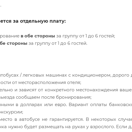
.
ется за отдельную плату:
ирование
в обе стороны
за группу от 1 до 6 гостей;
обе стороны
за группу от 1 до 6 гостей.
тобусах / легковых машинах с кондиционером, дорого 
имости от месторасположения отеля;
льно и зависят от конкретного местонахождения ваше
я выезда сообщаем после бронирования;
чными в долларах или евро. Вариант оплаты банковск
кскурсии;
есто в автобусе не гарантируется. В некоторых случая
ка нужно будет размещать на руках у взрослого. Если д