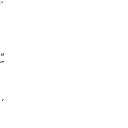
ри
на
ые
й
и