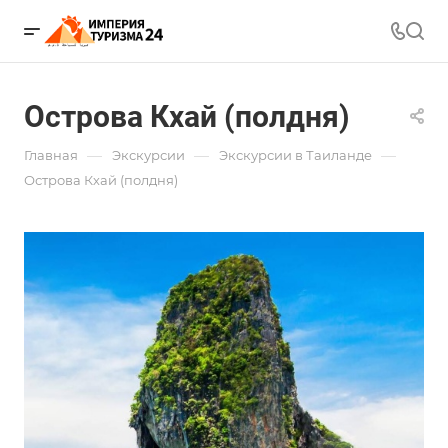
Острова Кхай (полдня)
—
—
—
Главная
Экскурсии
Экскурсии в Таиланде
Острова Кхай (полдня)