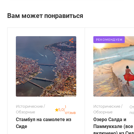
Вам может понравиться
РЕКОМЕНДУЕМ
Исторические /
Исторические /
1
О
5,0
|
Обзорные
Обзорные
отзыв
по
Стамбул на самолете из
Озеро Салда и
Сиде
Паммуккале (все
включено) из Си