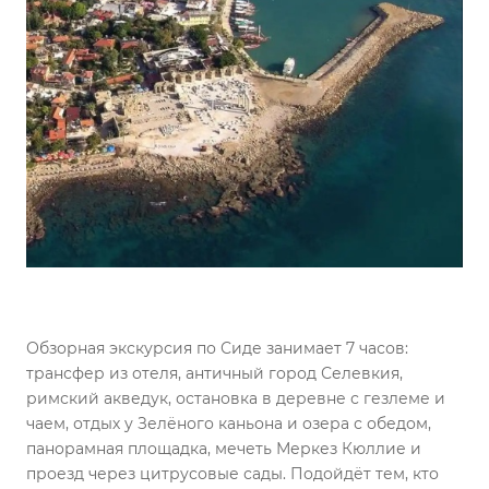
Обзорная экскурсия по Сиде занимает 7 часов:
трансфер из отеля, античный город Селевкия,
римский акведук, остановка в деревне с гезлеме и
чаем, отдых у Зелёного каньона и озера с обедом,
панорамная площадка, мечеть Меркез Кюллие и
проезд через цитрусовые сады. Подойдёт тем, кто