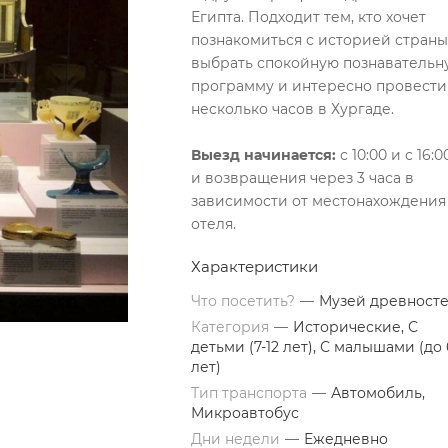
Египта. Подходит тем, кто хочет
познакомиться с историей страны
выбрать спокойную познавательн
программу и интересно провести
несколько часов в Хургаде.
Выезд начинается:
с 10:00 и с 16:0
и возвращения через 3 часа в
зависимости от местонахождения
отеля.
Характеристики
Что посетить?
—
Музей древност
Категория
—
Исторические, С
детьми (7-12 лет), С малышами (до 
лет)
Тип транспорта
—
Автомобиль,
Микроавтобус
Дни недели
—
Ежедневно