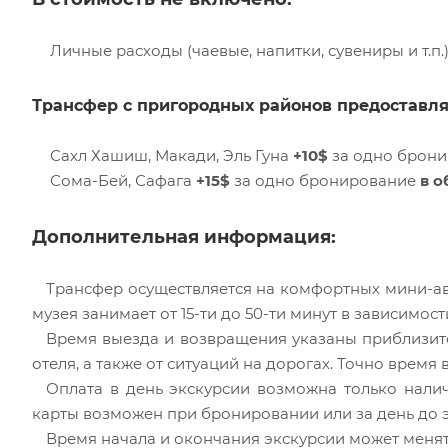
Личные расходы (чаевые, напитки, сувениры и т.п.)
Трансфер с пригородных районов предоставля
Сахл Хашиш, Макади, Эль Гуна
+10$
за одно брон
Сома-Бей, Сафага
+15$
за одно бронирование
в о
Дополнительная информация:
Трансфер осуществляется на комфортных мини-ав
музея занимает от 15-ти до 50-ти минут в зависимос
Время выезда и возвращения указаны приблизите
отеля, а также от ситуаций на дорогах. Точно врем
Оплата в день экскурсии возможна только нали
карты возможен при бронировании или за день до э
Время начала и окончания экскурсии может менятьс