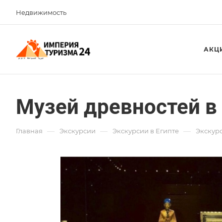
Недвижимость
АКЦ
Музей древностей в
—
—
—
Главная
Экскурсии
Экскурсии в Египте
Экскурс