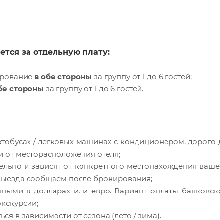
.
ется за отдельную плату:
ирование
в обе стороны
за группу от 1 до 6 гостей;
бе стороны
за группу от 1 до 6 гостей.
тобусах / легковых машинах с кондиционером, дорого 
ти от месторасположения отеля;
льно и зависят от конкретного местонахождения ваше
я выезда сообщаем после бронирования;
чными в долларах или евро. Вариант оплаты банковск
кскурсии;
я в зависимости от сезона (лето / зима).