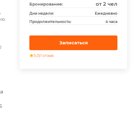
от 2 чел
Бронирование:
,
Дни недели:
Ежедневно
ую
Продолжительность:
4 часа
Записаться
0
5,0
|
1 отзыв
ей
6