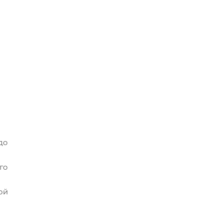
до
го
ой