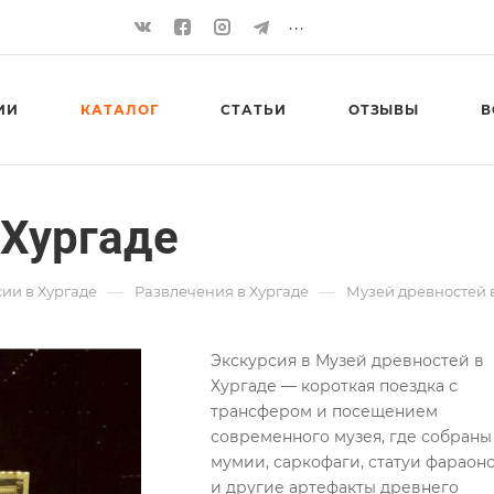
...
ИИ
КАТАЛОГ
СТАТЬИ
ОТЗЫВЫ
В
 Хургаде
—
—
ии в Хургаде
Развлечения в Хургаде
Музей древностей 
Экскурсия в Музей древностей в
Хургаде — короткая поездка с
трансфером и посещением
современного музея, где собраны
мумии, саркофаги, статуи фараон
и другие артефакты древнего