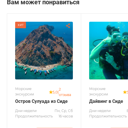
Вам может понравиться
ХИТ
Морские
Морские
2
5,0
|
экскурсии
экскурсии
отзыва
Остров Сулуада из Сиде
Дайвинг в Сиде
Дни недели
Пн, Ср, Сб
Дни недели
Продолжительность
16 часов
Продолжительность