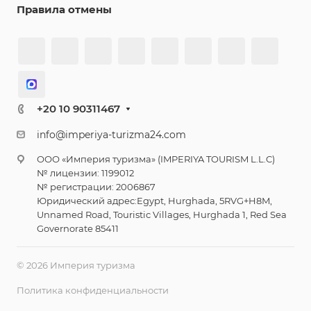
Правила отмены
+20 10 90311467
info@imperiya-turizma24.com
ООО «Империя туризма» (IMPERIYA TOURISM L.L.C)
№ лицензии: 1199012
№ регистрации: 2006867
Юридический адрес:Egypt, Hurghada, 5RVG+H8M,
Unnamed Road, Touristic Villages, Hurghada 1, Red Sea
Governorate 85411
© 2026 Империя туризма
Политика конфиденциальности