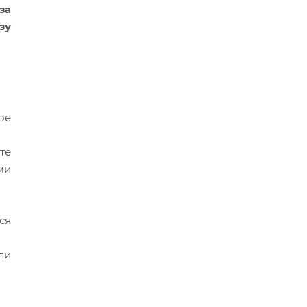
за
зу
ое
те
ми
ся
ли