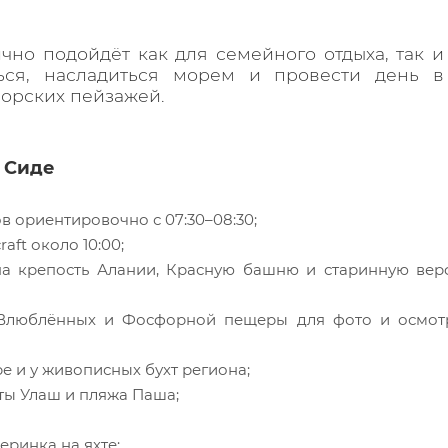
ично подойдёт как для семейного отдыха, так и
ться, насладиться морем и провести день в
морских пейзажей.
з Сиде
в ориентировочно с 07:30–08:30;
aft около 10:00;
а крепость Алании, Красную башню и старинную вер
Влюблённых и Фосфорной пещеры для фото и осмот
е и у живописных бухт региона;
ты Улаш и пляжа Паша;
еринка на яхте;