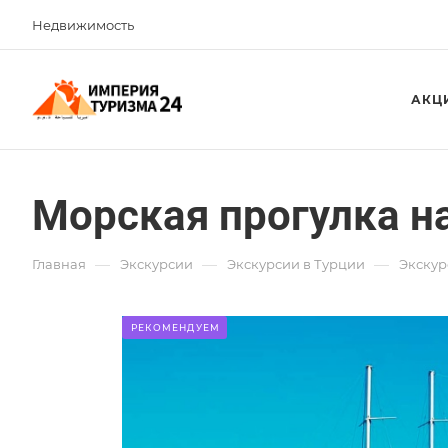
Недвижимость
АКЦ
Морская прогулка на 
—
—
—
Главная
Экскурсии
Экскурсии в Турции
Экскур
РЕКОМЕНДУЕМ