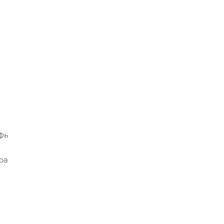
фь
ра