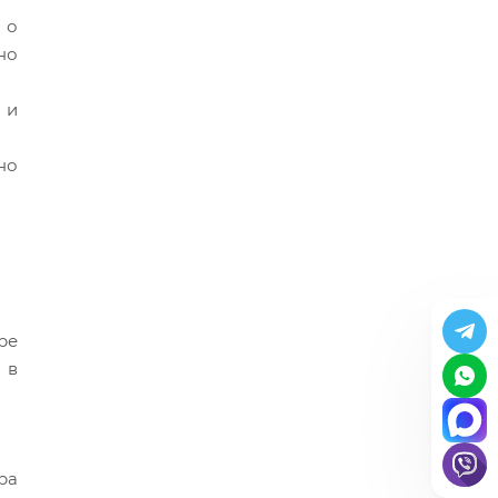
 о
но
 и
но
ре
 в
ра