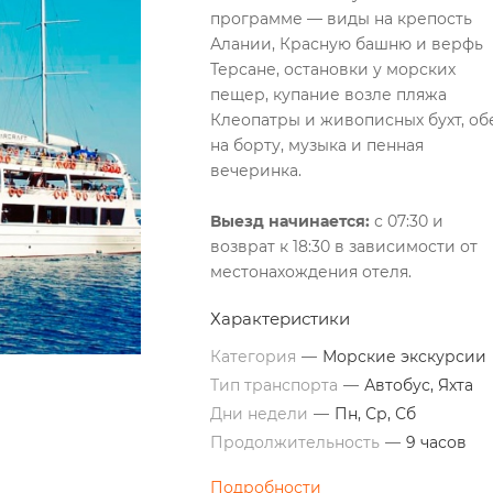
программе — виды на крепость
Алании, Красную башню и верфь
Терсане, остановки у морских
пещер, купание возле пляжа
Клеопатры и живописных бухт, об
на борту, музыка и пенная
вечеринка.
Выезд начинается:
с 07:30 и
возврат к 18:30 в зависимости от
местонахождения отеля.
Характеристики
Категория
—
Морские экскурсии
Тип транспорта
—
Автобус, Яхта
Дни недели
—
Пн, Ср, Сб
Продолжительность
—
9 часов
Подробности