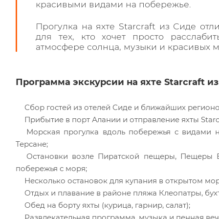
красивыми видами на побережье.
Прогулка на яхте Starcraft из Сиде отл
для тех, кто хочет просто расслаби
атмосфере солнца, музыки и красивых 
Программа экскурсии на яхте Starcraft и
Сбор гостей из отелей Сиде и ближайших регионо
Прибытие в порт Алании и отправление яхты Starcr
Морская прогулка вдоль побережья с видами н
Терсане;
Остановки возле Пиратской пещеры, Пещеры 
побережья с моря;
Несколько остановок для купания в открытом мор
Отдых и плавание в районе пляжа Клеопатры, бух
Обед на борту яхты (курица, гарнир, салат);
Развлекательная программа, музыка и пенная веч