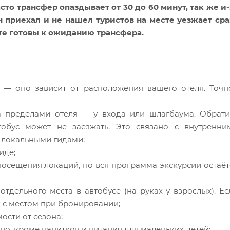
сто трансфер опаздывает от 30 до 60 минут, так же и-
н приехал и не нашел туристов на месте уезжает сра
те готовы к ожиданию трансфера.
— оно зависит от расположения вашего отеля. Точн
 пределами отеля — у входа или шлагбаума. Обрати
тобус может не заезжать. Это связано с внутренни
 локальными гидами;
иде;
посещения локаций, но вся программа экскурсии остаёт
отдельного места в автобусе (на руках у взрослых). Ес
 с местом при бронировании;
ости от сезона;
о, кроме напитков и питания для маленьких детей;