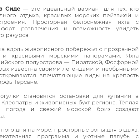
из Сиде
— это идеальный вариант для тех, кто
лного отдыха, красивых морских пейзажей и
строения. Просторная белоснежная яхта с
мфорт, развлечения и возможность увидеть
о ракурса.
ка вдоль живописного побережья с прозрачной
 и красивыми морскими панорамами. Яхта
ийского полуострова — Пиратской, Фосфорной
рых известна своими легендами и необычными
открываются впечатляющие виды на крепость
рфь Терсане.
огулки становятся остановки для купания в
Клеопатры и живописных бухт региона. Тёплая
я погода и свежий морской бриз создают
а.
ного дня на море: просторные зоны для отдыха,
влекательная программа и уютные палубы с