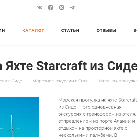
...
ИИ
КАТАЛОГ
СТАТЬИ
ОТЗЫВЫ
В
Яхте Starcraft из Сид
—
—
сии в Сиде
Морские экскурсии в Сиде
Морская прогулка 
Морская прогулка на яхте Starcraf
из Сиде — это однодневная
экскурсия с трансфером из отеля,
отправлением из порта Алании и
отдыхом на просторной яхте с
несколькими палубами. В