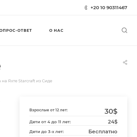
+20 10 90311467
ОПРОС-ОТВЕТ
О НАС
е
на Яхте Starcraft из Сиде
t
30
$
Взрослые от 12 лет:
24$
Дети от 4 до 11 лет:
Бесплатно
Дети до 3-х лет: