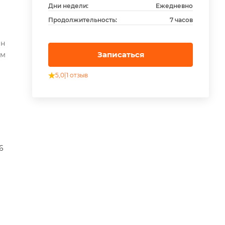
Дни недели:
Ежедневно
Продолжительность:
7 часов
ен
Записаться
ям
5,0
|
1 отзыв
6