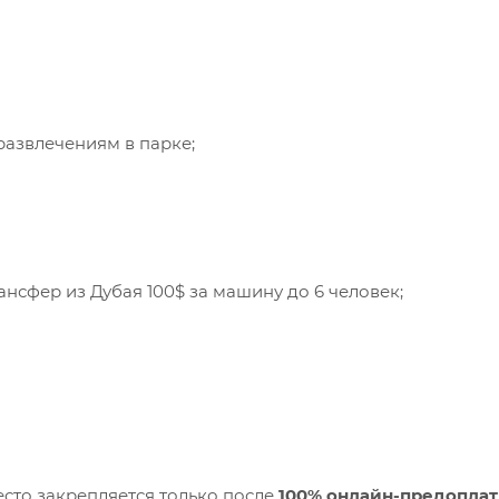
развлечениям в парке;
сфер из Дубая 100$ за машину до 6 человек;
сто закрепляется только после
100% онлайн-предопла