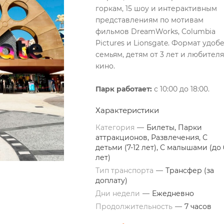
горкам, 15 шоу и интерактивным
представлениям по мотивам
фильмов DreamWorks, Columbia
Pictures и Lionsgate. Формат удоб
семьям, детям от 3 лет и любител
кино.
Парк работает:
с 10:00 до 18:00.
Характеристики
Категория
—
Билеты, Парки
аттракционов, Развлечения, С
детьми (7-12 лет), С малышами (до 
лет)
Тип транспорта
—
Трансфер (за
доплату)
Дни недели
—
Ежедневно
Продолжительность
—
7 часов