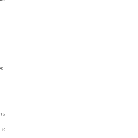
 —
я;
ть
 к