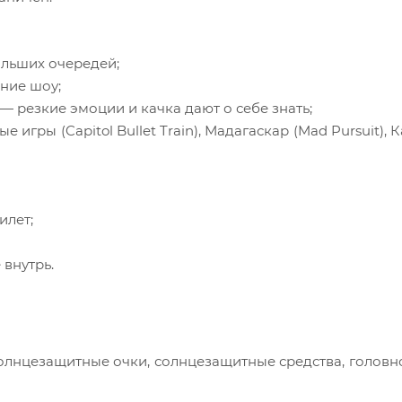
ольших очередей;
ание шоу;
 резкие эмоции и качка дают о себе знать;
гры (Capitol Bullet Train), Мадагаскар (Mad Pursuit), К
илет;
 внутрь.
солнцезащитные очки, солнцезащитные средства, головн