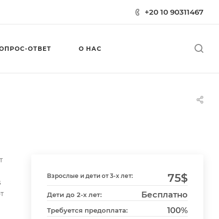
+20 10 90311467
ОПРОС-ОТВЕТ
О НАС
т
75
$
Взрослые и дети от 3-х лет:
s
ют
Бесплатно
Дети до 2-х лет:
100%
Требуется предоплата: