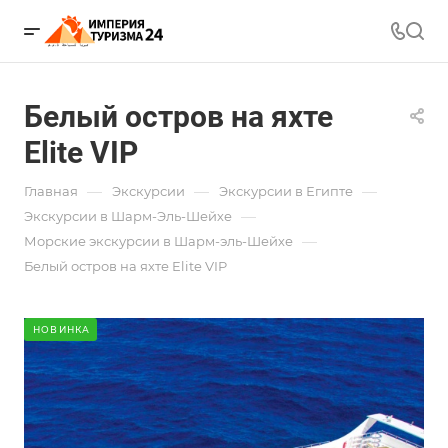
Белый остров на яхте
Elite VIP
—
—
—
Главная
Экскурсии
Экскурсии в Египте
—
Экскурсии в Шарм-Эль-Шейхе
—
Морские экскурсии в Шарм-эль-Шейхе
Белый остров на яхте Elite VIP
НОВИНКА