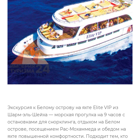
Экскурсия к Белому острову на яхте Elite VIP из
Шарм-эль-Шейха — морская прогулка на 9 часов с
остановками для снорклинга, отдыхом на Белом
острове, посещением Рас-Мохаммеда и обедом на
яхте повышенной комфортности. Подходит тем, кто