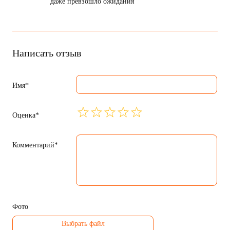
Добрый день. Яхта подобного класса у нас первая,
сама яхта великолепная, сервис также отличный, все
даже превзошло ожидания
Написать отзыв
Имя*
Оценка*
Комментарий*