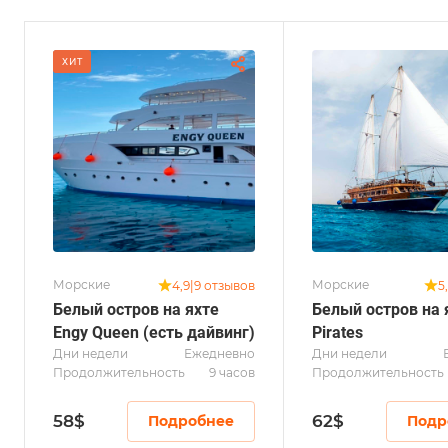
ХИТ
Морские
Морские
4,9
|
9 отзывов
5
Белый остров на яхте
Белый остров на 
Engy Queen (есть дайвинг)
Pirates
Дни недели
Ежедневно
Дни недели
Продолжительность
9 часов
Продолжительность
58
$
62
$
Подробнее
Подр