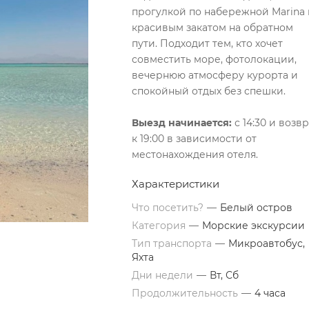
прогулкой по набережной Marina 
красивым закатом на обратном
пути. Подходит тем, кто хочет
совместить море, фотолокации,
вечернюю атмосферу курорта и
спокойный отдых без спешки.
Выезд начинается:
с 14:30 и возв
к 19:00 в зависимости от
местонахождения отеля.
Характеристики
Что посетить?
—
Белый остров
Категория
—
Морские экскурсии
Тип транспорта
—
Микроавтобус,
Яхта
Дни недели
—
Вт, Сб
Продолжительность
—
4 часа