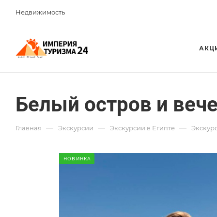
Недвижимость
АКЦ
Белый остров и веч
—
—
—
Главная
Экскурсии
Экскурсии в Египте
Экскурс
НОВИНКА