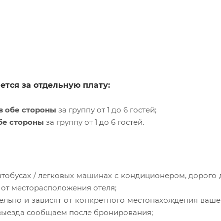
ется за отдельную плату:
в обе стороны
за группу от 1 до 6 гостей;
бе стороны
за группу от 1 до 6 гостей.
тобусах / легковых машинах с кондиционером, дорого 
и от месторасположения отеля;
льно и зависят от конкретного местонахождения ваше
я выезда сообщаем после бронирования;