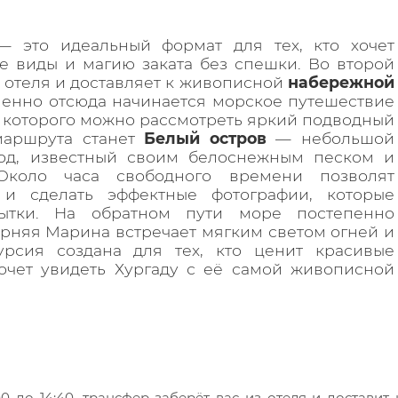
 это идеальный формат для тех, кто хочет
е виды и магию заката без спешки. Во второй
 отеля и доставляет к живописной
набережной
менно отсюда начинается морское путешествие
я которого можно рассмотреть яркий подводный
маршрута станет
Белый остров
— небольшой
вод, известный своим белоснежным песком и
Около часа свободного времени позволят
у и сделать эффектные фотографии, которые
рытки. На обратном пути море постепенно
ерняя Марина встречает мягким светом огней и
урсия создана для тех, кто ценит красивые
очет увидеть Хургаду с её самой живописной
 до 14:40, трансфер заберёт вас из отеля и доставит 