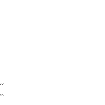
до
го