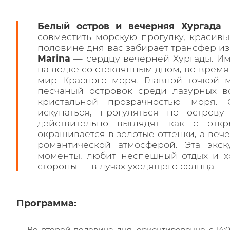
Белый остров и вечерняя Хургада
—
совместить морскую прогулку, красивы
половине дня вас забирает трансфер из
Marina
— сердцу вечерней Хургады. И
на лодке со стеклянным дном, во врем
мир Красного моря. Главной точкой 
песчаный островок среди лазурных 
кристальной прозрачностью моря. 
искупаться, прогуляться по остров
действительно выглядят как с отк
окрашивается в золотые оттенки, а веч
романтической атмосферой. Эта экск
моменты, любит неспешный отдых и х
стороны — в лучах уходящего солнца.
Программа:
Во второй половине дня, ориентировочно с 14:00