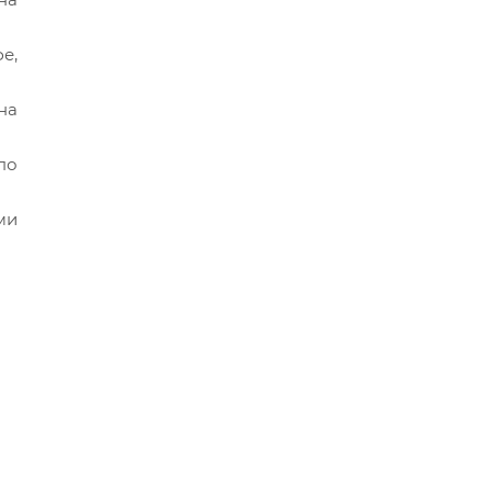
е,
на
по
ми