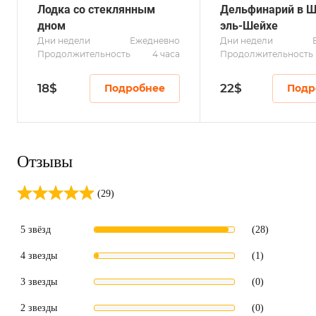
Лодка со стеклянным
Дельфинарий в 
дном
эль-Шейхе
Дни недели
Ежедневно
Дни недели
Продолжительность
4 часа
Продолжительность
18
$
22
$
Подробнее
Подр
Отзывы
(29)
5 звёзд
(28)
4 звезды
(1)
3 звезды
(0)
2 звезды
(0)