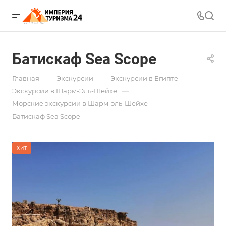
Батискаф Sea Scope
—
—
—
Главная
Экскурсии
Экскурсии в Египте
—
Экскурсии в Шарм-Эль-Шейхе
—
Морские экскурсии в Шарм-эль-Шейхе
Батискаф Sea Scope
ХИТ