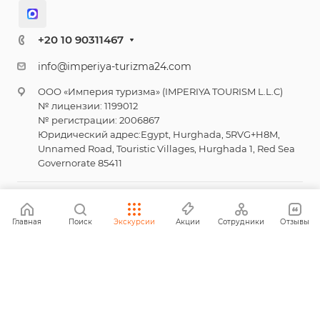
+20 10 90311467
info@imperiya-turizma24.com
ООО «Империя туризма» (IMPERIYA TOURISM L.L.C)
№ лицензии: 1199012
№ регистрации: 2006867
Юридический адрес:Egypt, Hurghada, 5RVG+H8M,
Unnamed Road, Touristic Villages, Hurghada 1, Red Sea
Governorate 85411
© 2026 Империя туризма
Главная
Поиск
Экскурсии
Акции
Сотрудники
Отзывы
Политика конфиденциальности