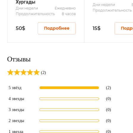
Хургады
Дни недели
Дни недели
Ежедневно
Продолжительность
Продолжительность
8 часов
50
$
15
$
Подробнее
Подр
Отзывы
(2)
5 звёзд
(2)
4 звезды
(0)
3 звезды
(0)
2 звезды
(0)
1 звезда
(0)